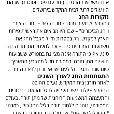
אחד משלושת הרגלים (יחד עם פסח וסוכות), שבהם
היו עולים לרגל לבית המקדש בירושלים.
מקורות החג
במקרא, שבועות מוזכר כחג חקלאי – "חג הקציר"
ו"חג הביכורים" – שבו היו מביאים את ראשית פירות
הארץ למקדש. רק בספרות חז"ל מקבל החג את
משמעותו המרכזית כיום – זכר למעמד מתן תורה בהר
סיני. אף כי התורה אינה מציינת במפורש ששבועות
הוא יום מתן תורה, במסורת חז"ל מתקבע התאריך
כיום שבו התגלה ה' לעם ישראל ונתן לו את התורה.
התפתחות החג לאורך השנים
לאחר חורבן בית המקדש, נעלם ההיבט
החקלאי-פולחני של העלייה לרגל והבאת הביכורים,
והתעצמה המשמעות הרוחנית של מתן תורה. בעולם
המסורתי, נוהגים ללמוד תורה בליל החג כולו, כמנהג
"תיקון ליל שבועות", שהחל בקרב מקובלים בצפת