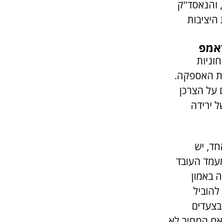
2,20 נקודות ביום אחד, והנאסד"ק
 היציבות
אמפ
וניות
ות האספקה.
 על הצרכן
 ירידה
חד, יש
מעמד העובד
ה באמון
להוביל
בצעדים
אם המחיר לא