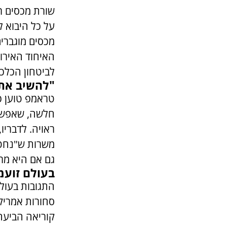
על כל היבוא ל
לביטחון הכלכל
"להשיב את גדולתה 
טראמפ טוען כ
חלשה, שאפשרה
ראויה. לדבריו
משרות ש"נחטפ
גם אם היא מר
בעולם זועמ
התגובות בעולם
סחורות אמריקא
קוריאה הביעה