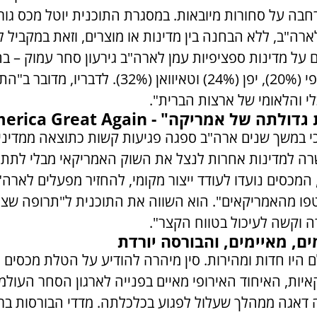
ארה"ב, ללא הבחנה בין מדינות או מוצרים, וזאת במקביל
האיחוד האירופי (20%), יפן (24%) וטאיוואן (32%). 
י והלאומי של ארצות הברית".
של אמריקה" - Make America Great Again
י במשך שנים ארה"ב ספגה פגיעות קשות כתוצאה ממדיני
 למדינות אחרות לנצל את השוק האמריקאי מבלי לתת 
, המכסים נועדו לעודד ייצור מקומי, להחזיר מפעלים לארה"
ו מהאמריקאים". הוא השווה את התוכנית ל"תרופה שצר
ה וקשה לעיכול בטווח הקצר".
ים, מאיימים, והבורסה יורדת
 היו חדות ומהירות. סין מיהרה להודיע על הטלת מכסים נ
יות, האיחוד האירופי מאיים בפנייה לארגון הסחר העולמי,
 דאגה ממהלך שעלול לפגוע בכלכלתה. מדדי הבורסות בר