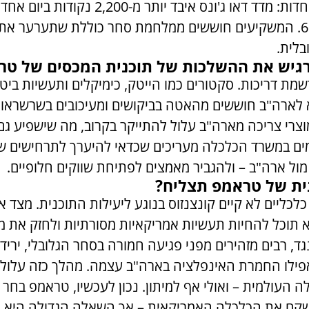
הגיבו בירידות חדות: מדד דאו ג'ונס איבד יותר מ-0
ירד בכמעט 6%. המשקיעים חוששים ממלחמת סחר כוללת שתערער את
בלית.
רגיש את ההשלכות של תוכנית המכסים של טר
מת דריכות. סקטורים כמו הייטק, כימיקלים ותעשיות ביטח
א לארה"ב חוששים מהאטה בביקושים ומעיכובים בשרשרא
מוצרי צריכה מארה"ב עלול להתייקר בקרוב, מה שישפיע גם
מים במשרד הכלכלה מעריכים שכדאי להיערך לתרחישים של
ול ארה"ב – ולהגביר מאמצים לפתיחת שווקים חלופיים.
ית של טראמפ תצליח?
לכליים לא קיים קונצנזוס בנוגע ליעילות התוכנית. מצד א
 תוכל להחיות תעשיות אמריקאיות מסורתיות ולחזק את 
ד, רבים מזהירים מפני פגיעה חמורה בסחר הגלובלי, יריד
פילו החמרת האינפלציה בארה"ב עצמה. מהלך כזה עלול 
העולמית – ואולי אף למיתון. נכון לעכשיו, טראמפ בחר 
לשקם את הכלכלה האמריקאית – אך השאלה הגדולה היא 