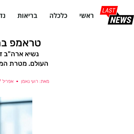
ראשי
כלכלה
בריאות
נד
טראמפ במ
נשיא ארה"ב ד
העולם. מטרת המהל
מאת: רועי נאמן
אפריל 7, 2025