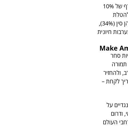
שורת מכסים רחבה על סחורות מיובאות. במסגרת התוכנית יוטל מכס גורף של 10%
 להטלת
מכסים מוגברים על מדינות ספציפיות עמן לארה"ב גירעון סחר עמוק – בהן סין (34%),
לדבריו, מדובר ב"התערבות חיונית
ות סחר
תמורה
ב, ולהחזיר
יך לקחת –
גדיים על
 ודרום
חבי העולם