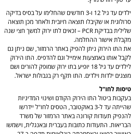
ילדים עד גיל 12 ו-3 חודשים שהחלימו על בסיס בדיקה
סרולוגית או שקיבלו תוצאה חיובית ולאחר מכן תוצאה
שלילית בבדיקת PCR – זכאים לתו ירוק למשך חצי שנה
מקבלת אישור ההחלמה.
את התו הירוק ניתן להפיק באתר הרמזור, שם ניתן גם
לקבל אותו באמצעות אימייל וגם להדפיס. התו הירוק
לילדים עד גיל 18 יופיע בתו ירוק שמופק להורים ושם
מוצגים ילדות וילדים. התו תקף רק בגבולות ישראל.
טיסות לחו"ל
בעקבות ביטול התו הירוק הקודם ושינוי המדיניות
שהייתה עד ל-3 באוקטובר, הטסים לחו"ל יידרשו
להנפיק תעודות קורונה באתר הרמזור של משרד
הבריאות. התעודות כתובות בעברית ובאנגלית, וישמשו
כאישור רפואי וכאסמכתה בינלאומית תקפה ב-27