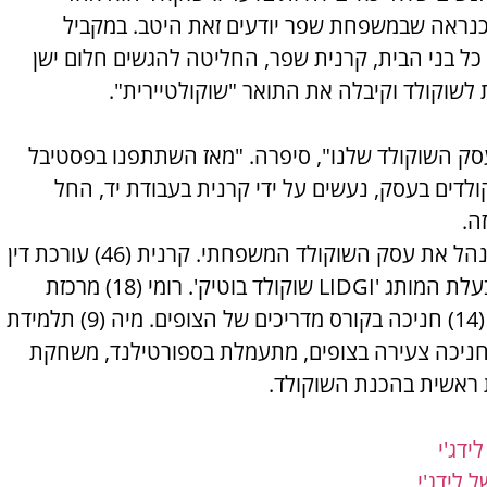
כנראה שבמשפחת שפר יודעים זאת היטב. במקביל
ל בני הבית, קרנית שפר, החליטה להגשים חלום ישן
לשוקולד וקיבלה את התואר "שוקולטיירית".
סק השוקולד שלנו", סיפרה. "מאז השתתפנו בפסטיבל
ולדים בעסק, נעשים על ידי קרנית בעבודת יד, החל
ה.
נעים להכיר: ברוכי (48) ממנהל את עסק השוקולד המשפחתי. קרנית (46) עורכת דין
בהסתדרות ושוקולטיירית, בעלת המותג 'LIDGI שוקולד בוטיק'. רומי (18) מרכזת
צעירה לשעבר בצופים. יולי (14) חניכה בקורס מדריכים של הצופים. מיה (9) תלמידת
, חניכה צעירה בצופים, מתעמלת בספורטילנד, משחקת
ת ראשית בהכנת השוקולד.
ידג'י
 לידג'י