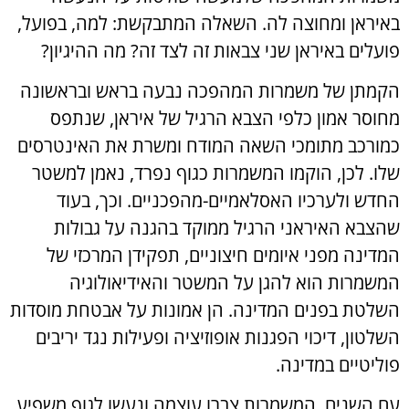
באיראן ומחוצה לה. השאלה המתבקשת: למה, בפועל,
פועלים באיראן שני צבאות זה לצד זה? מה ההיגיון?
הקמתן של משמרות המהפכה נבעה בראש ובראשונה
מחוסר אמון כלפי הצבא הרגיל של איראן, שנתפס
כמורכב מתומכי השאה המודח ומשרת את האינטרסים
שלו. לכן, הוקמו המשמרות כגוף נפרד, נאמן למשטר
החדש ולערכיו האסלאמיים-מהפכניים. וכך, בעוד
שהצבא האיראני הרגיל ממוקד בהגנה על גבולות
המדינה מפני איומים חיצוניים, תפקידן המרכזי של
המשמרות הוא להגן על המשטר והאידיאולוגיה
השלטת בפנים המדינה. הן אמונות על אבטחת מוסדות
השלטון, דיכוי הפגנות אופוזיציה ופעילות נגד יריבים
פוליטיים במדינה.
עם השנים, המשמרות צברו עוצמה ונעשו לגוף משפיע