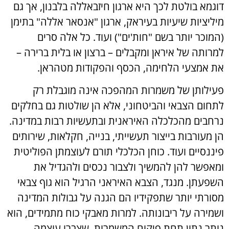
דוגמא בולטת לכך היא ארגון חיזבאללה בלבנון, אך גם
מיליציות שיעיות בעיראק, ארגון "אנסאר אללה" בתימן
(המוכר יותר בשם "חות'ים") ועוד. כל אלה סרים
למרותה של איראן ומקבלים – ברצון או בלית ברירה –
את אמצעי הלחימה, הכסף והפקודות מטהראן.
פעילותן של משמרות המהפכה אינה מוגבלת רק
לתחום הצבאי והביטחוני, אלא הן שולטות גם בחלקים
נרחבים מהכלכלה האיראנית ובתעשיות רבות במדינה.
הן מעורבות בייצור תעשייתי, בנייה, חקלאות, שירותים
פיננסיים ועוד. כוחן הכלכלי תורם לעוצמתן הפוליטית
ומאפשר להן להמשיך ולצבור נכסים ולהגדיל את
השפעתן. מנגד, הצבא האיראני הרגיל הוא גוף צבאי
מסורתי יותר שתפקידיו הם הגנה על גבולות המדינה
ושמירה על ריבונותה. למרות מאבקי כוח מתמידים, הוא
נותר נתון תחת פיקוח המשמרות, שצברו עוצמה