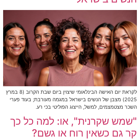
לקראת יום האישה הבינלאומי שיצוין ביום שבת הקרוב (8 במרץ
2025) מצבן של הנשים בישראל במגמה מעורבת; בעוד פערי
השכר מצטמצמים, למשל, הייצוג הפוליטי בכי רע.
"שמש שקרנית", או: למה כל כך
קר גם כשאין רוח או גשם?