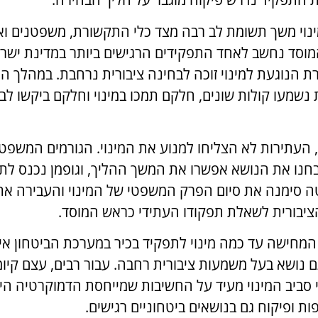
ינוי משך תשומת לב רבה מצד כלי התקשורת, משפטנים ואנ
וסד נחשב לאחד התפקידים הרגישים ביותר במדינת ישראל
רת הנוגעת למינוי זוכה לבחינה ציבורית נרחבת. במהלך 
 נשמעו קולות שונים, חלקם תמכו במינוי וחלקם ביקשו ל
 העתירות לא הצליחו למנוע את המינוי. הגורמים המשפטי
חנו את הנושא אפשרו את המשך ההליך, וגופמן נכנס לתפ
 סימנה את סיום הפרק המשפטי של המינוי והעבירה את
יבורית לשאלת תפקודו העתידי כראש המוסד.
מחישה עד כמה מינוי לתפקיד בכיר במערכת הביטחון אינו
 נושא בעל משמעות ציבורית רחבה. עבור רבים, עצם קיומו
י סביב המינוי מעיד על החשיבות שמייחסת הדמוקרטיה ה
ות ופיקוח גם בנושאים ביטחוניים רגישים.