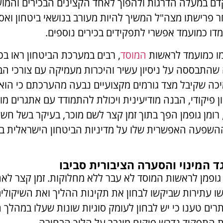
קדם במעלה הדרגות ולהפוך לאחד הקצינים הבכירים והמוע
 פרישתו מצה"ל המשיך להיות מעורב בנושאי ביטחון ואס
דו כמועמד אפשרי לתפקידים בכירים נוספים.
ו כמועמד לראשות
המוסד
, רבים במערכת הביטחון ראו ב
 שהתבססה על ניסיון עשיר והיכרות מעמיקה עם צורכי הב
כה שקיבל מצד גורמים מקצועיים נבעה מהערכתם כי הוא 
ון פיקודי, הבנה מודיעינית ויכולת להתמודד עם אתגרים מו
רומן גופמן הפך בתוך זמן קצר לשם מוכר, בעיקר בשל חש
ההשפעה האפשרית שלו על מדיניות הביטחון הישראלית ב
ד המינוי והסערה הציבורית סביבו
ן גופמן לראשות המוסד לא עבר ללא מחלוקות. זמן קצר ל
שו עתירות שביקשו לבחון את תקינות ההליך ואת השיקולים
רים טענו כי יש לבחון לעומק סוגיות שונות שעלו במהלך הד
ת התפקיד נדרש פיקוח מוגבר על הליך הבחירה.