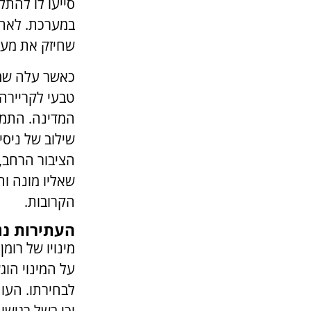
סייעו לו להת
במערכת. לאחר
שחיזק את מעמ
כאשר עלה שמ
טבעי לקריירה
המדינה. התמי
שילוב של ניסי
הציבור הרחב, 
שאליו מונה ו
הקרובות.
העתירות נג
מינויו של רומ
על המינוי הוג
לבחירתו. העות
וכי בשל רגישו