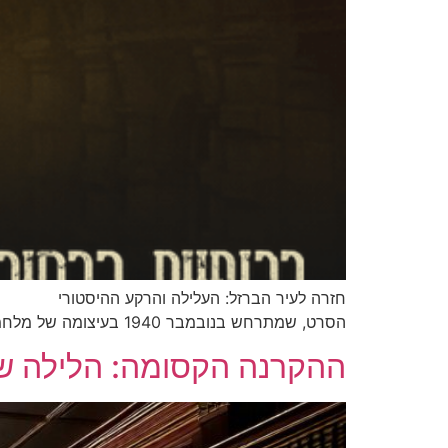
חזרה לעיר הברזל: העלילה והרקע ההיסטורי
הסרט, שמתרחש בנובמבר 1940 בעיצומה של מלחמת העולם השנייה, לוקח אותנו ישירות לברמינגהם המופצצת.
ההקרנה הקסומה: הלילה שבו