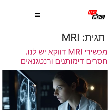
תגית:
MRI
מכשירי MRI דווקא יש לנו.
חסרים דימותנים ורנטגנאים