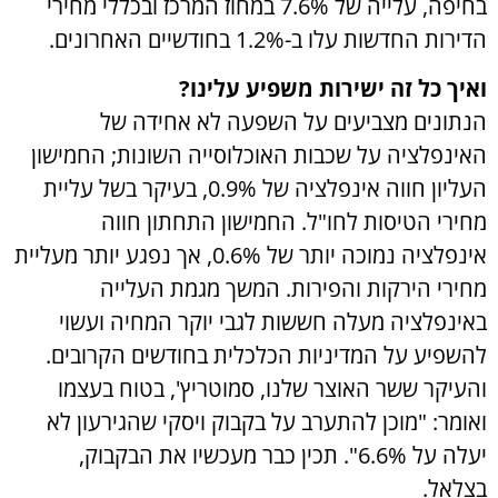
בחיפה, עלייה של 7.6% במחוז המרכז ובכללי מחירי
הדירות החדשות עלו ב-1.2% בחודשיים האחרונים.
ואיך כל זה ישירות משפיע עלינו?
הנתונים מצביעים על השפעה לא אחידה של
האינפלציה על שכבות האוכלוסייה השונות; החמישון
העליון חווה אינפלציה של 0.9%, בעיקר בשל עליית
מחירי הטיסות לחו"ל. החמישון התחתון חווה
אינפלציה נמוכה יותר של 0.6%, אך נפגע יותר מעליית
מחירי הירקות והפירות. המשך מגמת העלייה
באינפלציה מעלה חששות לגבי יוקר המחיה ועשוי
להשפיע על המדיניות הכלכלית בחודשים הקרובים.
והעיקר ששר האוצר שלנו, סמוטריץ', בטוח בעצמו
ואומר: "מוכן להתערב על בקבוק ויסקי שהגירעון לא
יעלה על 6.6%". תכין כבר מעכשיו את הבקבוק,
בצלאל.